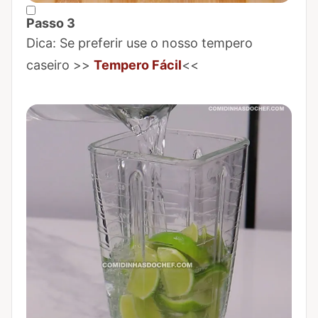
Passo 3
Marcar Passo 3 como concluído
Dica: Se preferir use o nosso tempero
caseiro >>
Tempero Fácil
<<