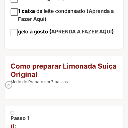
1
caixa
de leite condensado (
Aprenda a
Fazer Aqui
)
gelo
a gosto (
APRENDA A FAZER AQUI
)
Como preparar Limonada Suiça
Original
Modo de Preparo em 7 passos.
Passo 1
Marcar Passo 1 como concluído
()
;