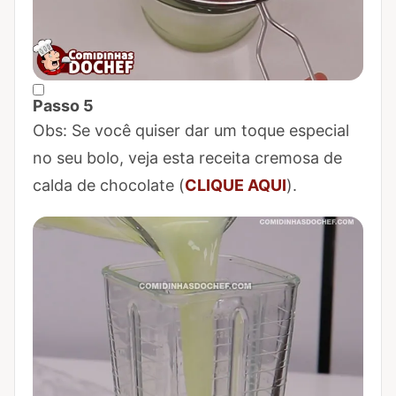
Passo 5
Marcar Passo 5 como concluído
Obs: Se você quiser dar um toque especial
no seu bolo, veja esta receita cremosa de
calda de chocolate (
CLIQUE AQUI
).