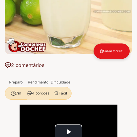
Salvar receita!
2 comentários
Preparo
Rendimento
Dificuldade
4 porções
Fácil
7m