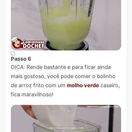
Passo 6
Marcar Passo 6 como concluído
DICA: Rende bastante e para ficar ainda
mais gostoso, você pode comer o bolinho
de arroz frito com um
molho verde
caseiro,
fica maravilhoso!