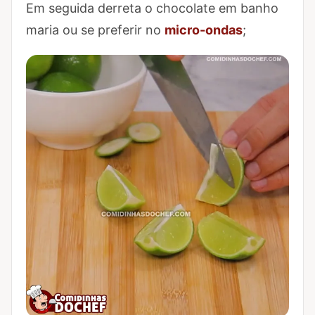
Marcar Passo 2 como concluído
Em seguida derreta o chocolate em banho
maria ou se preferir no
micro-ondas
;