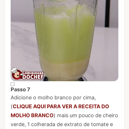
Passo 7
Marcar Passo 7 como concluído
Adicione o molho branco por cima,
(
CLIQUE AQUI PARA VER A RECEITA DO
MOLHO BRANCO
) mais um pouco de cheiro
verde, 1 colherada de extrato de tomate e