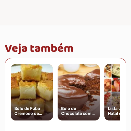
Veja também
Bolo de Fubá
Bolo de
Lista de Ce
Cremoso de
Chocolate com
Natal com 
Liquidificador
Cobertura de
Receitas
Chocolate
Natalinas