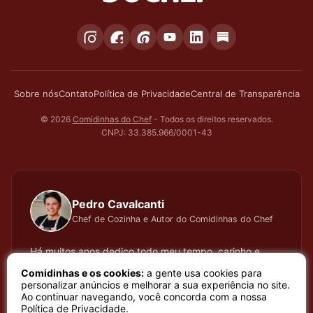
Sobre nós
Contato
Política de Privacidade
Central de Transparência
© 2026
Comidinhas do Chef
- Todos os direitos reservados.
CNPJ: 33.385.966/0001-43
Pedro Cavalcanti
Chef de Cozinha e Autor do Comidinhas do Chef
Há muitos anos dedico todo meu tempo, carinho e
atenção, testando cada receita que apresento, meu
Comidinhas e os cookies:
a gente usa cookies para
trabalho é baseado em sentimento de amor e bem
personalizar anúncios e melhorar a sua experiência no site.
Ao continuar navegando, você concorda com a nossa
estar que a arte de cozinhar proporciona. Meu nome é
Política de Privacidade
.