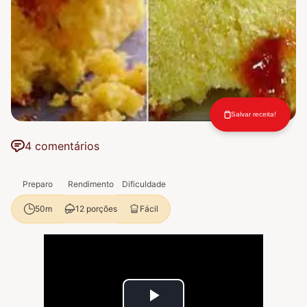
Salvar receita!
4 comentários
Preparo
Rendimento
Dificuldade
12 porções
Fácil
50m