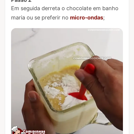
Marcar Passo 2 como concluído
Em seguida derreta o chocolate em banho
maria ou se preferir no
micro-ondas
;