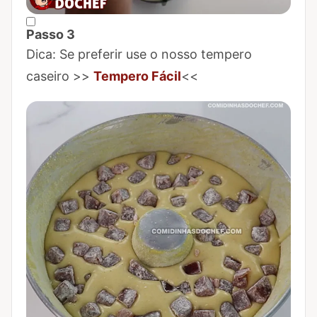
Passo 3
Marcar Passo 3 como concluído
Dica: Se preferir use o nosso tempero
caseiro >>
Tempero Fácil
<<