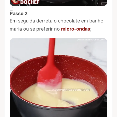
Passo 2
Marcar Passo 2 como concluído
Em seguida derreta o chocolate em banho
maria ou se preferir no
micro-ondas
;