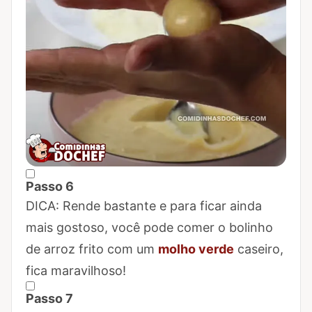
Passo 6
Marcar Passo 6 como concluído
DICA: Rende bastante e para ficar ainda
mais gostoso, você pode comer o bolinho
de arroz frito com um
molho verde
caseiro,
fica maravilhoso!
Passo 7