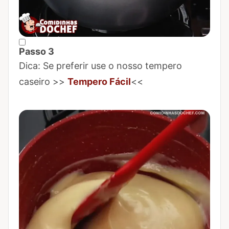
Passo 3
Marcar Passo 3 como concluído
Dica: Se preferir use o nosso tempero
caseiro >>
Tempero Fácil
<<