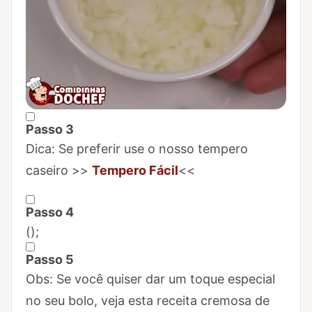
Passo 3
Marcar Passo 3 como concluído
Dica: Se preferir use o nosso tempero
caseiro >>
Tempero Fácil
<<
Passo 4
Marcar Passo 4 como concluído
(
);
Passo 5
Marcar Passo 5 como concluído
Obs: Se você quiser dar um toque especial
no seu bolo, veja esta receita cremosa de