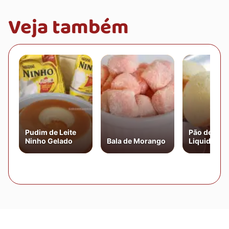
Veja também
Pudim de Leite
Pão de Quei
Ninho Gelado
Bala de Morango
Liquidifica