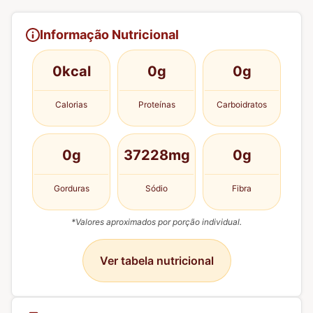
Informação Nutricional
0kcal
0g
0g
Calorias
Proteínas
Carboidratos
0g
37228mg
0g
Gorduras
Sódio
Fibra
*Valores aproximados por porção individual.
Ver tabela nutricional