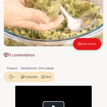
Salvar receita!
3 comentários
Preparo
Rendimento
Dificuldade
1 porções
Fácil
--