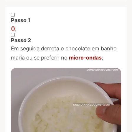
Passo 1
Marcar Passo 1 como concluído
()
;
Passo 2
Marcar Passo 2 como concluído
Em seguida derreta o chocolate em banho
maria ou se preferir no
micro-ondas
;