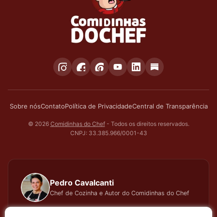
Sobre nós
Contato
Política de Privacidade
Central de Transparência
© 2026
Comidinhas do Chef
- Todos os direitos reservados.
CNPJ: 33.385.966/0001-43
Pedro Cavalcanti
Chef de Cozinha e Autor do Comidinhas do Chef
Há muitos anos dedico todo meu tempo, carinho e