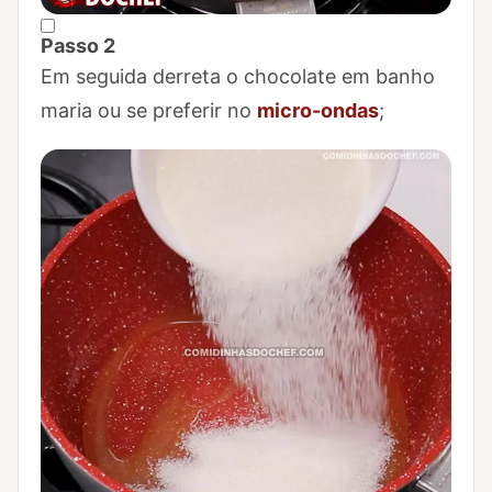
Passo 2
Marcar Passo 2 como concluído
Em seguida derreta o chocolate em banho
maria ou se preferir no
micro-ondas
;