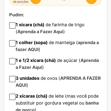
de porções
Pudim:
1
xícara (chá)
de farinha de trigo
(
Aprenda a Fazer Aqui
)
1
colher (sopa)
de manteiga (
aprenda a
fazer AQUI
)
1 e 1/2
xícara (chá)
de açúcar (
Aprenda
a Fazer Aqui
)
3
unidades
de ovos (
APRENDA A FAZER
AQUI
)
2
xícaras (chá)
de leite (mas você pode
substituir por gordura vegetal ou
banha
de porco
)