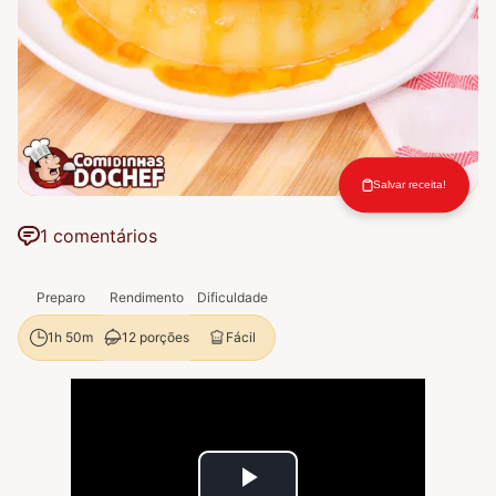
Salvar receita!
1 comentários
Preparo
Rendimento
Dificuldade
12 porções
Fácil
1h 50m