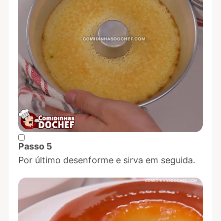
Passo 5
Marcar Passo 5 como concluído
Por último desenforme e sirva em seguida.