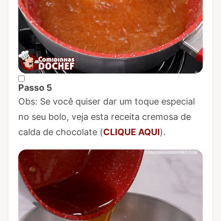
Passo 5
Marcar Passo 5 como concluído
Obs: Se você quiser dar um toque especial
no seu bolo, veja esta receita cremosa de
calda de chocolate (
CLIQUE AQUI
).