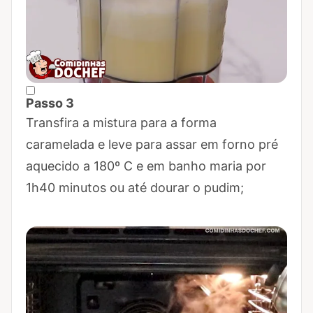
Passo 3
Marcar Passo 3 como concluído
Transfira a mistura para a forma
caramelada e leve para assar em forno pré
aquecido a 180º C e em banho maria por
1h40 minutos ou até dourar o pudim;