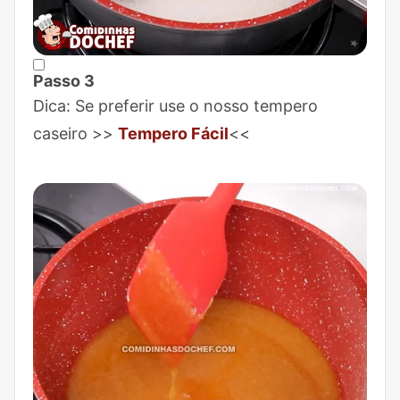
Passo 3
Marcar Passo 3 como concluído
Dica: Se preferir use o nosso tempero
caseiro >>
Tempero Fácil
<<