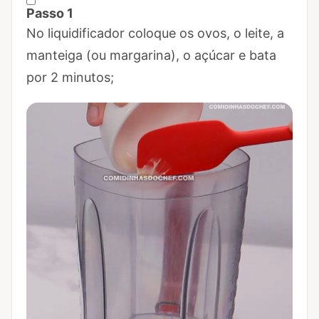
Passo 1
Marcar Passo 1 como concluído
No liquidificador coloque os ovos, o leite, a
manteiga (ou margarina), o açúcar e bata
por 2 minutos;