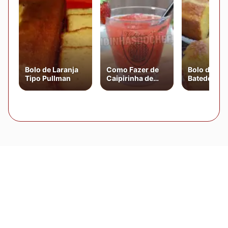
Bolo de Laranja
Como Fazer de
Bolo de Fu
Tipo Pullman
Caipirinha de
Batedeira
Morango