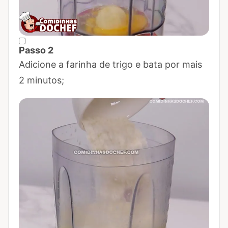
Passo 2
Marcar Passo 2 como concluído
Adicione a farinha de trigo e bata por mais
2 minutos;